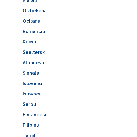
Marati
O'zbekcha
Ocitanu
Rumànciu
Russu
Seeltersk
Albanesu
Sinhala
Islovenu
Islovacu
Serbu
Finlandesu
Filipinu
Tamil