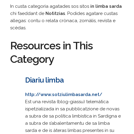
In custa categorìa agatades sos sitos
in limba sarda
chi faeddant de
Notìtzias
. Podides agatare custas
allegas: contu o relata crònaca, zornàlis, revísta e
scèdas.
Resources in This
Category
Diariu limba
http://www.sotziulimbasarda.net/
Est una revista (blog-giassu) telemàtica
ispetzializada in sa pubblicatzione de novas
a subra de sa polìtica limbìstica in Sardigna e
a subra de s’abalentamentu de sa limba
sarda e de is àteras limbas presentes in su