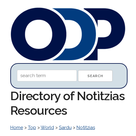
Directory of Notìtzias
Resources
Home
>
Top
>
World
>
Sardu
>
Notìtzias