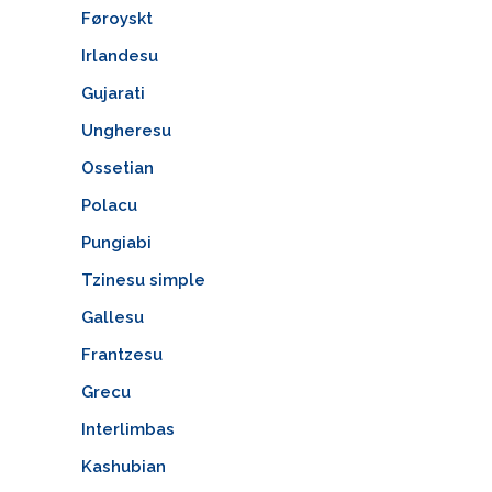
Føroyskt
Irlandesu
Gujarati
Ungheresu
Ossetian
Polacu
Pungiabi
Tzinesu simple
Gallesu
Frantzesu
Grecu
Interlimbas
Kashubian