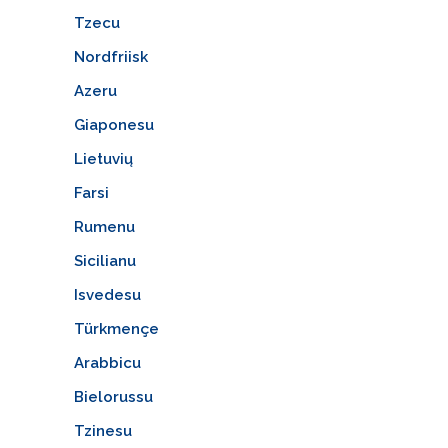
Tzecu
Nordfriisk
Azeru
Giaponesu
Lietuvių
Farsi
Rumenu
Sicilianu
Isvedesu
Türkmençe
Arabbicu
Bielorussu
Tzinesu