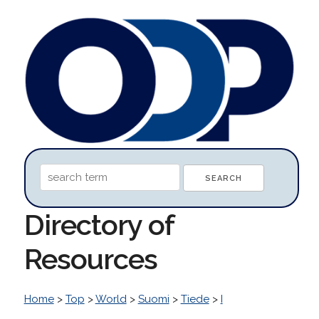
Directory of
Resources
Home
>
Top
>
World
>
Suomi
>
Tiede
>
I