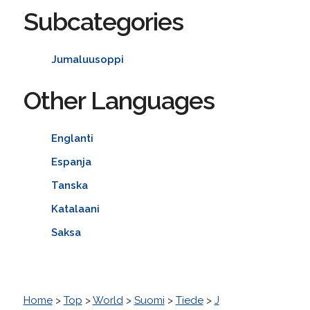
Subcategories
Jumaluusoppi
Other Languages
Englanti
Espanja
Tanska
Katalaani
Saksa
Home
>
Top
>
World
>
Suomi
>
Tiede
>
J