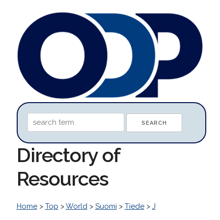
Directory of
Resources
Home
>
Top
>
World
>
Suomi
>
Tiede
>
J