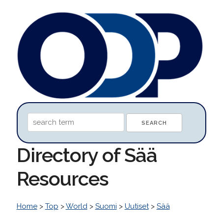
Directory of Sää
Resources
Home
>
Top
>
World
>
Suomi
>
Uutiset
>
Sää