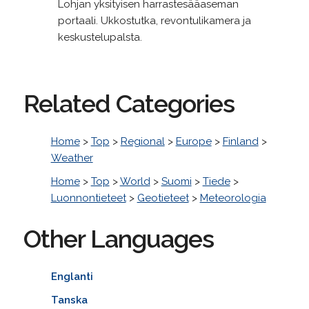
Lohjan yksityisen harrastesääaseman
portaali. Ukkostutka, revontulikamera ja
keskustelupalsta.
Related Categories
Home
>
Top
>
Regional
>
Europe
>
Finland
>
Weather
Home
>
Top
>
World
>
Suomi
>
Tiede
>
Luonnontieteet
>
Geotieteet
>
Meteorologia
Other Languages
Englanti
Tanska