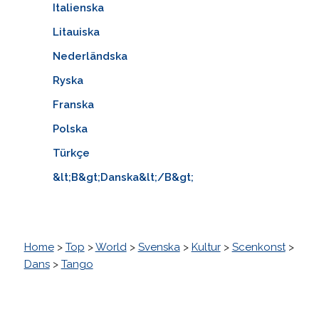
Italienska
Litauiska
Nederländska
Ryska
Franska
Polska
Türkçe
&lt;B&gt;Danska&lt;/B&gt;
Home
>
Top
>
World
>
Svenska
>
Kultur
>
Scenkonst
>
Dans
>
Tango