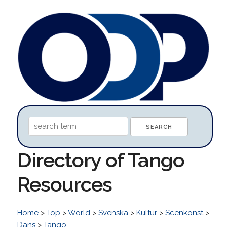
Directory of Tango
Resources
Home
>
Top
>
World
>
Svenska
>
Kultur
>
Scenkonst
>
Dans
>
Tango