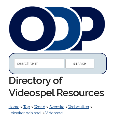
Directory of
Videospel Resources
Home
>
Top
>
World
>
Svenska
>
Webbutiker
>
Leksaker och spel
>
Videospel