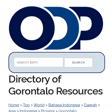
Directory of
Gorontalo Resources
Home
>
Top
>
World
>
Bahasa Indonesia
>
Daerah
>
Asia
>
Indonesia
>
Provinsi
>
Gorontalo