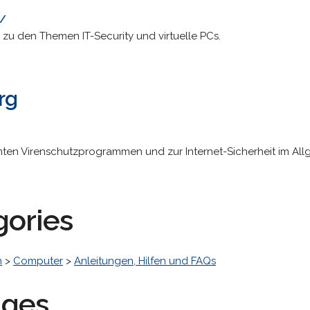
e/
zu den Themen IT-Security und virtuelle PCs.
rg
mten Virenschutzprogrammen und zur Internet-Sicherheit im All
gories
h
>
Computer
>
Anleitungen, Hilfen und FAQs
ages