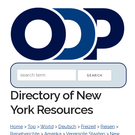
Directory of New
York Resources
Home
>
Top
>
World
>
Deutsch
>
Freizeit
>
Reisen
>
Reiseberichte
>
Amerika
>
Vereinigte Staaten
>
New