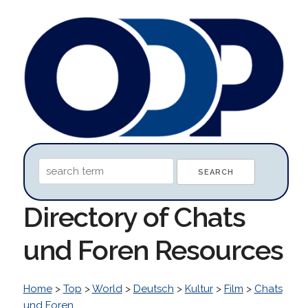
Directory of Chats
und Foren Resources
Home
>
Top
>
World
>
Deutsch
>
Kultur
>
Film
>
Chats
und Foren