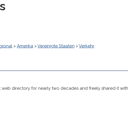
s
gional
>
Amerika
>
Vereinigte Staaten
>
Verkehr
 web directory for nearly two decades and freely shared it wit