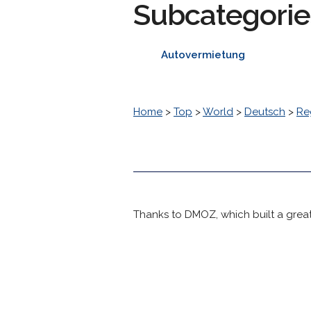
Subcategorie
Autovermietung
Home
>
Top
>
World
>
Deutsch
>
Re
Thanks to DMOZ, which built a great