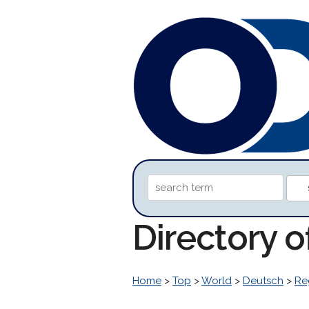
Directory 
Home
>
Top
>
World
>
Deutsch
>
Re