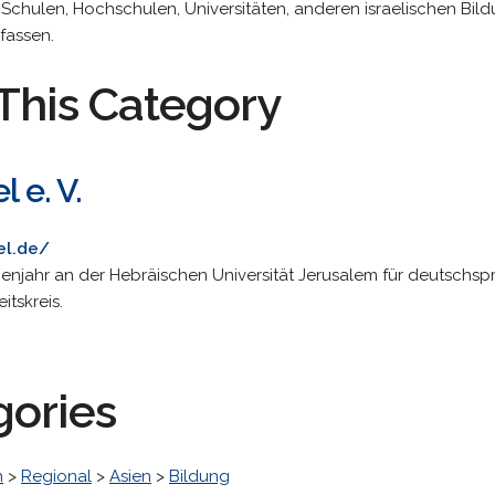
t Schulen, Hochschulen, Universitäten, anderen israelischen Bi
fassen.
This Category
l e. V.
el.de/
ienjahr an der Hebräischen Universität Jerusalem für deutsch
tskreis.
gories
h
>
Regional
>
Asien
>
Bildung