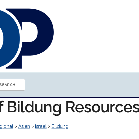
of Bildung Resource
gional
>
Asien
>
Israel
>
Bildung