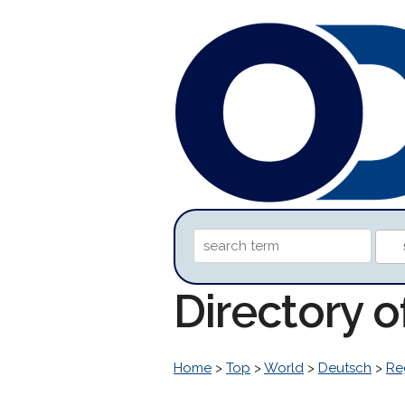
Directory 
Home
>
Top
>
World
>
Deutsch
>
Re