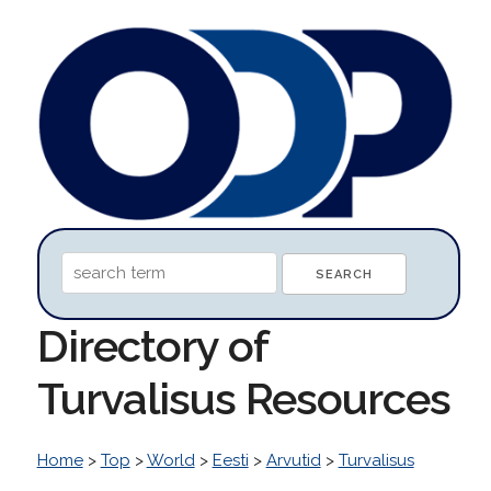
Directory of
Turvalisus Resources
Home
>
Top
>
World
>
Eesti
>
Arvutid
>
Turvalisus