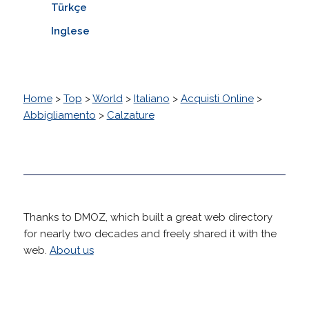
Türkçe
Inglese
Home
>
Top
>
World
>
Italiano
>
Acquisti Online
>
Abbigliamento
>
Calzature
Thanks to DMOZ, which built a great web directory
for nearly two decades and freely shared it with the
web.
About us