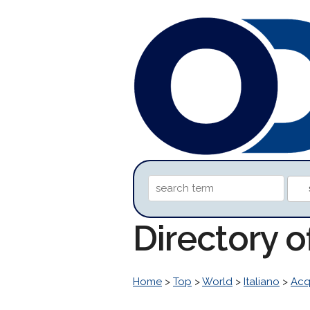
Directory o
Home
>
Top
>
World
>
Italiano
>
Acq