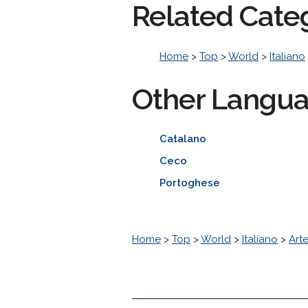
Related Cate
Home
>
Top
>
World
>
Italiano
Other Langu
Catalano
Ceco
Portoghese
Home
>
Top
>
World
>
Italiano
>
Art