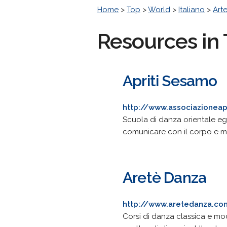
Home
>
Top
>
World
>
Italiano
>
Art
Resources in 
Apriti Sesamo
http://www.associazioneap
Scuola di danza orientale egi
comunicare con il corpo e mi
Aretè Danza
http://www.aretedanza.co
Corsi di danza classica e mo