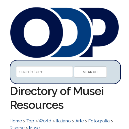
Directory of Musei
Resources
Home
>
Top
>
World
>
Italiano
>
Arte
>
Fotografia
>
Risorse
>
Musei