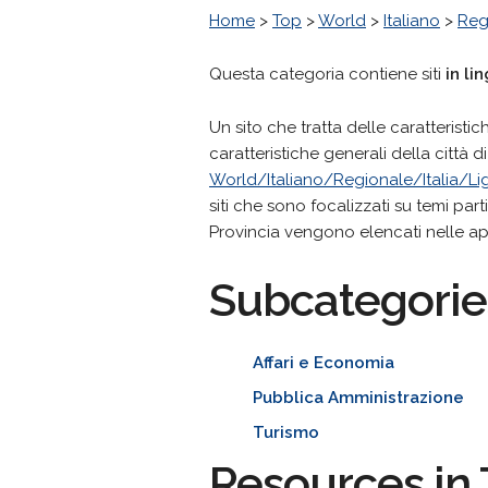
Home
>
Top
>
World
>
Italiano
>
Reg
Questa categoria contiene siti
in li
Un sito che tratta delle caratteristi
caratteristiche generali della città d
World/Italiano/Regionale/Italia/Li
siti che sono focalizzati su temi part
Provincia vengono elencati nelle a
Subcategorie
Affari e Economia
Pubblica Amministrazione
Turismo
Resources in 