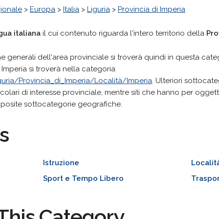
ionale
>
Europa
>
Italia
>
Liguria
>
Provincia di Imperia
ngua italiana
il cui contenuto riguarda l'intero territorio della
Pro
che generali dell'area provinciale si troverà quindi in questa cate
i Imperia si troverà nella categoria
guria/Provincia_di_Imperia/Località/Imperia
. Ulteriori sottoca
icolari di interesse provinciale, mentre siti che hanno per oggetto
pposite sottocategorie geografiche.
s
Istruzione
Localit
Sport e Tempo Libero
Traspor
This Category