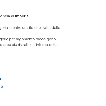
vincia di Imperia
.
goria, mentre un sito che tratta delle
tegorie per argomento raccolgono i
 aree più ristrette all'interno della
à
ti