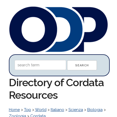
Directory of Cordata
Resources
Home
>
Top
>
World
>
Italiano
>
Scienza
>
Biologia
>
Zoologia
>
Cordata