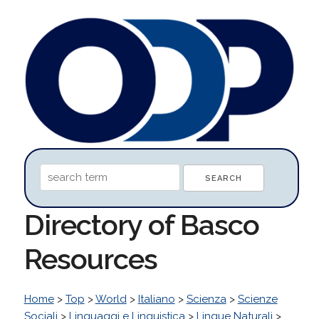
Directory of Basco
Resources
Home
>
Top
>
World
>
Italiano
>
Scienza
>
Scienze
Sociali
>
Linguaggi e Linguistica
>
Lingue Naturali
>