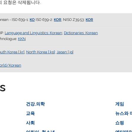
의 요청은 삭제됩니다.
rean - ISO 639-1:
KO
ISO 639-2:
KOR
; NISO Z39.53:
KOR
DP:
Language and Linguistics: Korean
;
Dictionaries: Korean
thnologue:
KKN
uth Korea [.kr]
,
North Korea [.kp]
;
Japan [.jp]
orld/Korean
s
건강,의학
게임
교육
뉴스와 
사회
쇼핑