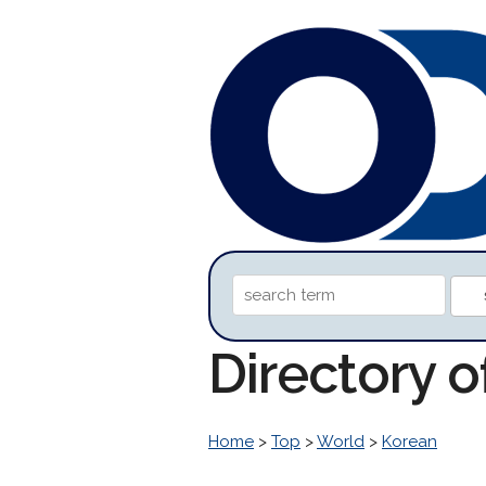
Directory 
Home
>
Top
>
World
>
Korean