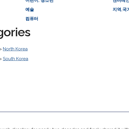
어린이, 청소년
엔터테
예술
지역,국
컴퓨터
gories
>
North Korea
>
South Korea