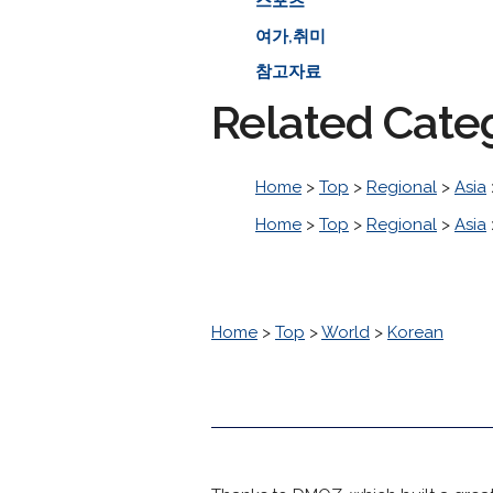
스포츠
여가,취미
참고자료
Related Cate
Home
>
Top
>
Regional
>
Asia
Home
>
Top
>
Regional
>
Asia
Home
>
Top
>
World
>
Korean