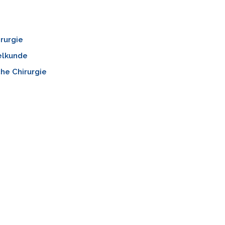
rurgie
lkunde
che Chirurgie