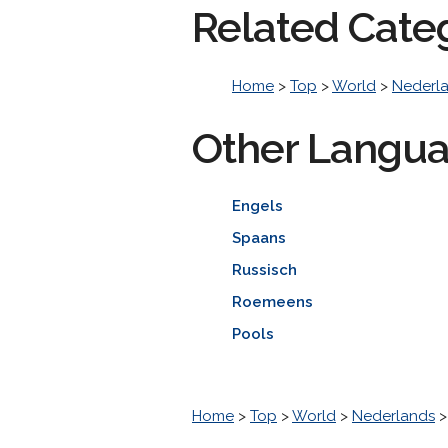
Related Cate
Home
>
Top
>
World
>
Nederl
Other Langu
Engels
Spaans
Russisch
Roemeens
Pools
Home
>
Top
>
World
>
Nederlands