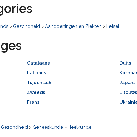
gories
ands
>
Gezondheid
>
Aandoeningen en Ziekten
>
Letsel
ages
Catalaans
Duits
Italiaans
Koreaa
Tsjechisch
Japans
Zweeds
Litouw
Frans
Ukraini
>
Gezondheid
>
Geneeskunde
>
Heelkunde