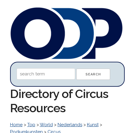
Directory of Circus
Resources
Home
>
Top
>
World
>
Nederlands
>
Kunst
>
Podiumkunsten
>
Circus