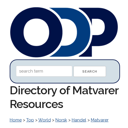
Directory of Matvarer
Resources
Home
>
Top
>
World
>
Norsk
>
Handel
>
Matvarer