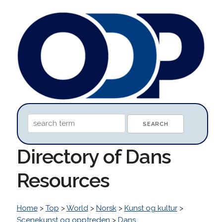
Directory of Dans
Resources
Home
>
Top
>
World
>
Norsk
>
Kunst og kultur
>
Scenekunst og opptreden
>
Dans