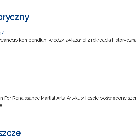
oryczny
g/
anego kompendium wiedzy związanej z rekreacją historyczną, 
on For Renaissance Martial Arts. Artykuły i eseje poświęcone sz
e.
szcze