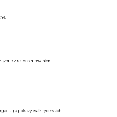
zne.
 związane z rekonstruowaniem
Organizuje pokazy walk rycerskich,