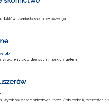
e skórnictwo
roduktów rzemiosła średniowiecznego.
zne
ne.pl/
strukcje strojów damskich i męskich, galeria.
uszerów
/
nin, wyrobów pasamonicznych, tarcz. Opis technik, prezentacja