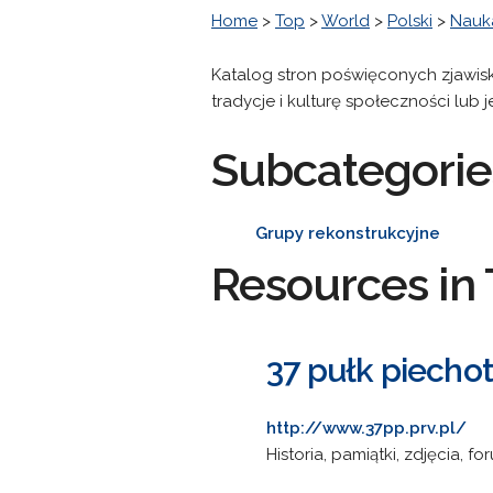
Home
>
Top
>
World
>
Polski
>
Nauka
Katalog stron poświęconych zjawisk
tradycje i kulturę społeczności lub
Subcategorie
Grupy rekonstrukcyjne
Resources in 
37 pułk piechot
http://www.37pp.prv.pl/
Historia, pamiątki, zdjęcia, f