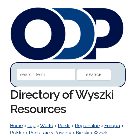
Directory of Wyszki
Resources
Home
>
Top
>
World
>
Polski
>
Regionalne
>
Europa
>
Polska
>
Podlaskie
>
Powiaty
>
Bielski
>
Wyszki