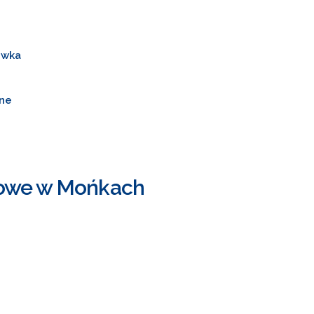
ówka
nne
atowe w Mońkach