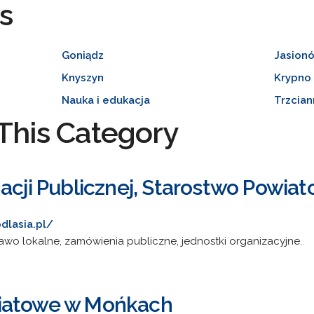
s
Goniądz
Jasion
Knyszyn
Krypno
Nauka i edukacja
Trzcia
This Category
macji Publicznej, Starostwo Powi
dlasia.pl/
awo lokalne, zamówienia publiczne, jednostki organizacyjne.
iatowe w Mońkach