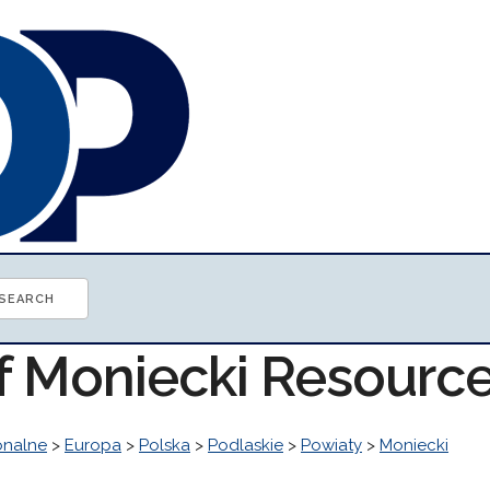
of Moniecki Resourc
onalne
>
Europa
>
Polska
>
Podlaskie
>
Powiaty
>
Moniecki