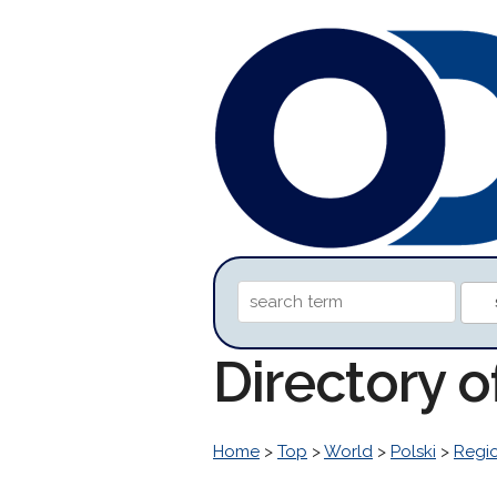
Directory 
Home
>
Top
>
World
>
Polski
>
Regi