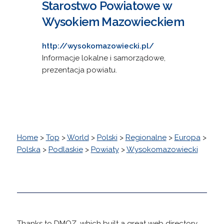
Starostwo Powiatowe w
Wysokiem Mazowieckiem
http://wysokomazowiecki.pl/
Informacje lokalne i samorządowe,
prezentacja powiatu.
Home
>
Top
>
World
>
Polski
>
Regionalne
>
Europa
>
Polska
>
Podlaskie
>
Powiaty
>
Wysokomazowiecki
Thanks to DMOZ, which built a great web directory