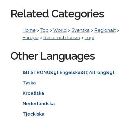
Related Categories
Home
>
Top
>
World
>
Svenska
>
Regionalt
>
Europa
>
Resor och turism
>
Logi
Other Languages
&lt;STRONG&gt;Engelska&lt;/strong&gt;
Tyska
Kroatiska
Nederländska
Tjeckiska