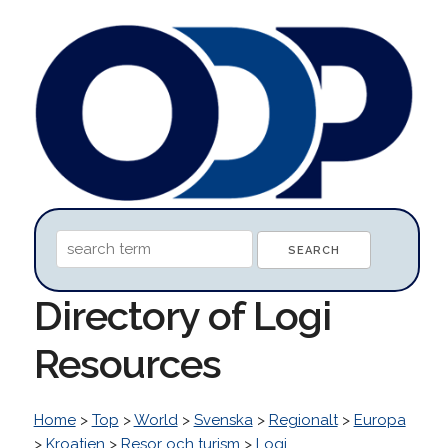
Directory of Logi
Resources
Home
>
Top
>
World
>
Svenska
>
Regionalt
>
Europa
>
Kroatien
>
Resor och turism
>
Logi