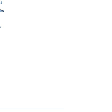
kt
ès
s