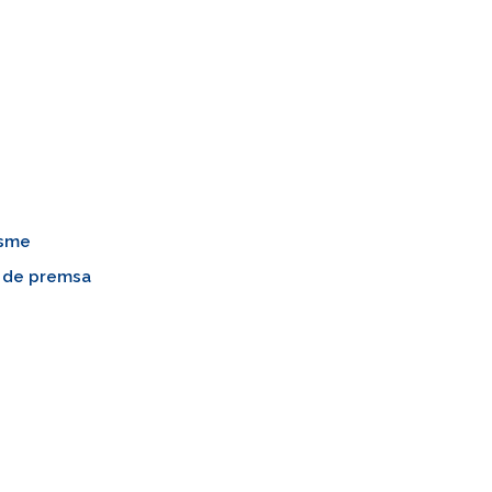
s
isme
s de premsa