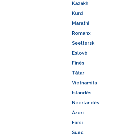
Kazakh
Kurd
Marathi
Romanx
Seeltersk
Eslovè
Finès
Tàtar
Vietnamita
Islandès
Neerlandès
Àzeri
Farsi
Suec