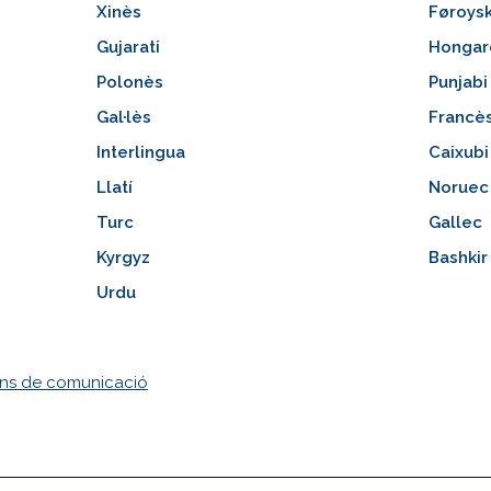
Xinès
Føroys
Gujarati
Hongar
Polonès
Punjabi
Gal·lès
Francè
Interlingua
Caixubi
Llatí
Noruec
Turc
Gallec
Kyrgyz
Bashkir
Urdu
ans de comunicació