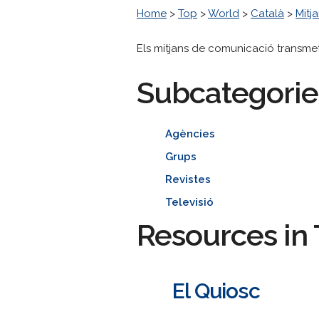
Home
>
Top
>
World
>
Català
>
Mitj
Els mitjans de comunicació transme
Subcategorie
Agències
Grups
Revistes
Televisió
Resources in 
El Quiosc