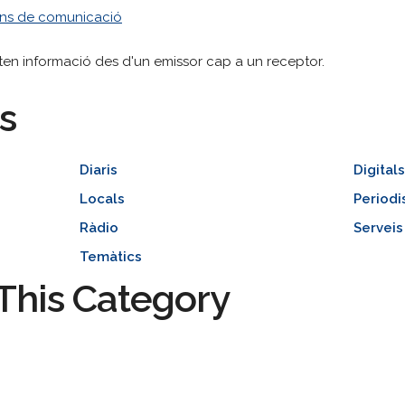
ans de comunicació
ten informació des d'un emissor cap a un receptor.
s
Diaris
Digital
Locals
Period
Ràdio
Servei
Temàtics
This Category