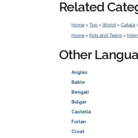
Related Cate
Home
>
Top
>
World
>
Català
Home
>
Kids and Teens
>
Inter
Other Langu
Anglès
Bable
Bengalí
Búlgar
Castellà
Furlan
Croat