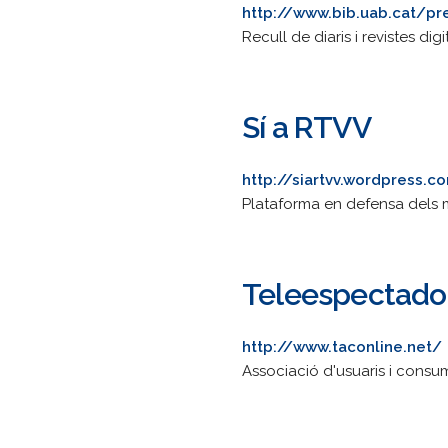
http://www.bib.uab.cat/p
Recull de diaris i revistes d
Sí a RTVV
http://siartvv.wordpress.c
Plataforma en defensa dels m
Teleespectador
http://www.taconline.net/
Associació d'usuaris i consu