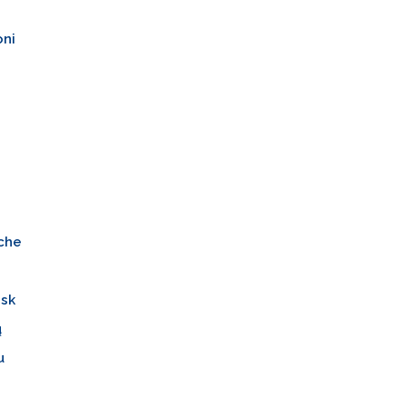
ni
che
isk
ų
u