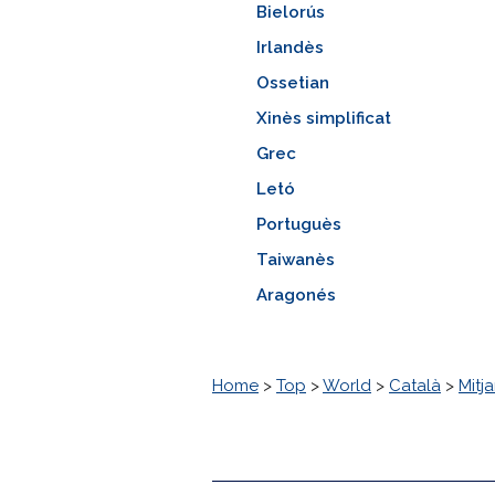
Bielorús
Irlandès
Ossetian
Xinès simplificat
Grec
Letó
Portuguès
Taiwanès
Aragonés
Home
>
Top
>
World
>
Català
>
Mitj