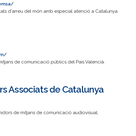
remsa/
igitals d'arreu del món amb especial atenció a Catalunya.
om/
itjans de comunicació públics del País Valencià.
s Associats de Catalunya
midors de mitjans de comunicació audiovisual,