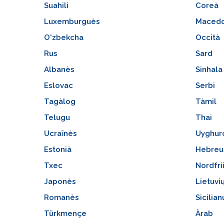
Suahili
Coreà
Luxemburguès
Macedo
O'zbekcha
Occità
Rus
Sard
Albanès
Sinhala
Eslovac
Serbi
Tagàlog
Tàmil
Telugu
Thai
Ucraïnès
Uyghur
Estonià
Hebreu
Txec
Nordfri
Japonès
Lietuvi
Romanès
Sicilian
Türkmençe
Àrab