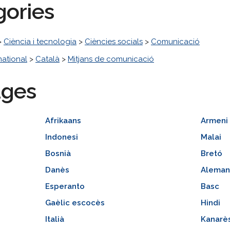
gories
>
Ciència i tecnologia
>
Ciències socials
>
Comunicació
national
>
Català
>
Mitjans de comunicació
ages
Afrikaans
Armeni
Indonesi
Malai
Bosnià
Bretó
Danès
Aleman
Esperanto
Basc
Gaèlic escocès
Hindi
Italià
Kanarè