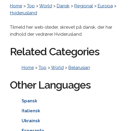
Home
>
Top
>
World
>
Dansk
>
Regional
>
Europa
>
Hviderusland
Tilmeld her web-steder, skrevet på dansk, der har
indhold der vedrører Hviderusland.
Related Categories
Home
>
Top
>
World
>
Belarusian
Other Languages
Spansk
Italiensk
Ukrainsk
Esperanto