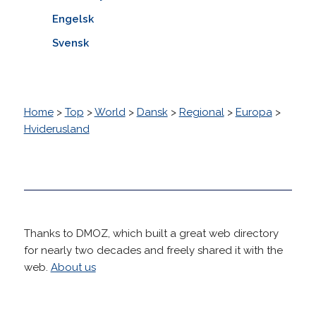
Engelsk
Svensk
Home
>
Top
>
World
>
Dansk
>
Regional
>
Europa
>
Hviderusland
Thanks to DMOZ, which built a great web directory
for nearly two decades and freely shared it with the
web.
About us