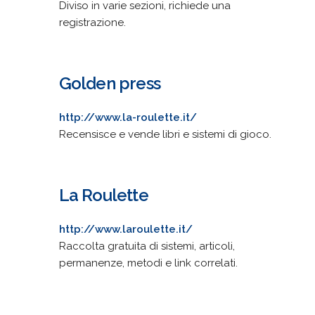
Diviso in varie sezioni, richiede una
registrazione.
Golden press
http://www.la-roulette.it/
Recensisce e vende libri e sistemi di gioco.
La Roulette
http://www.laroulette.it/
Raccolta gratuita di sistemi, articoli,
permanenze, metodi e link correlati.