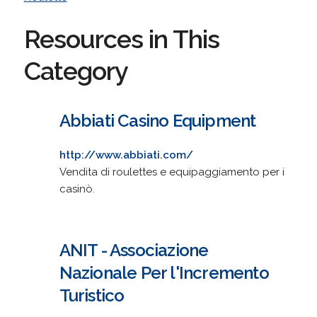
Resources in This
Category
Abbiati Casino Equipment
http://www.abbiati.com/
Vendita di roulettes e equipaggiamento per i
casinò.
ANIT - Associazione
Nazionale Per l'Incremento
Turistico