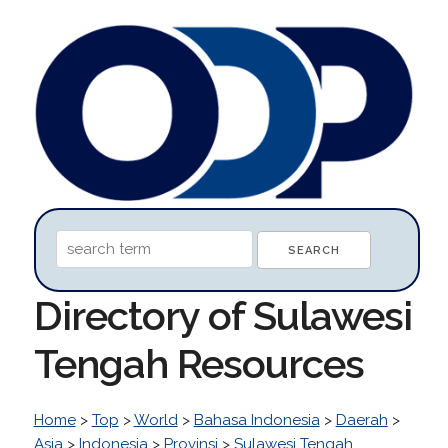
Directory of Sulawesi
Tengah Resources
Home
>
Top
>
World
>
Bahasa Indonesia
>
Daerah
>
Asia
>
Indonesia
>
Provinsi
>
Sulawesi Tengah