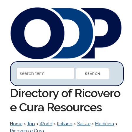
Directory of Ricovero
e Cura Resources
Home
>
Top
>
World
>
Italiano
>
Salute
>
Medicina
>
Ricovero e Cura