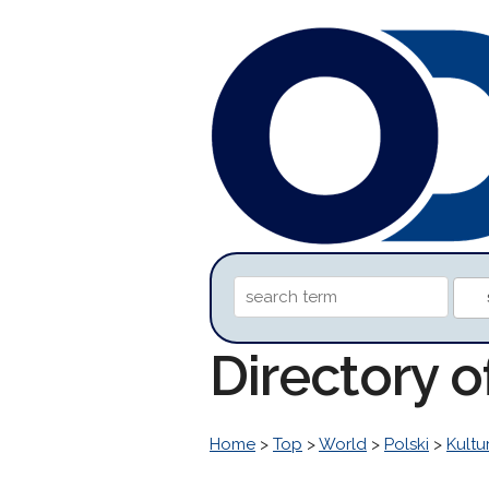
Directory 
Home
>
Top
>
World
>
Polski
>
Kultu