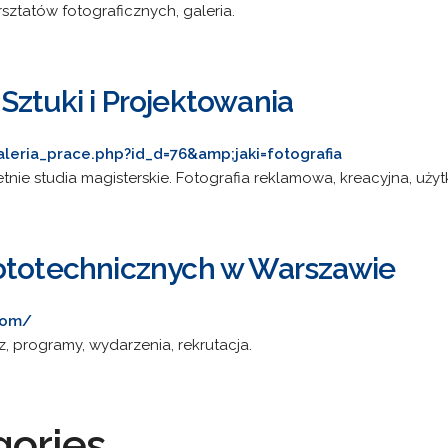
sztatów fotograficznych, galeria.
Sztuki i Projektowania
aleria_prace.php?id_d=76&amp;jaki=fotografia
 letnie studia magisterskie. Fotografia reklamowa, kreacyjna, uż
ototechnicznych w Warszawie
com/
z, programy, wydarzenia, rekrutacja.
gories