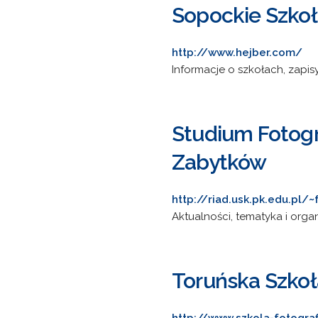
Sopockie Szkoły
http://www.hejber.com/
Informacje o szkołach, zapisy
Studium Fotogra
Zabytków
http://riad.usk.pk.edu.pl/~
Aktualności, tematyka i orga
Toruńska Szkoła