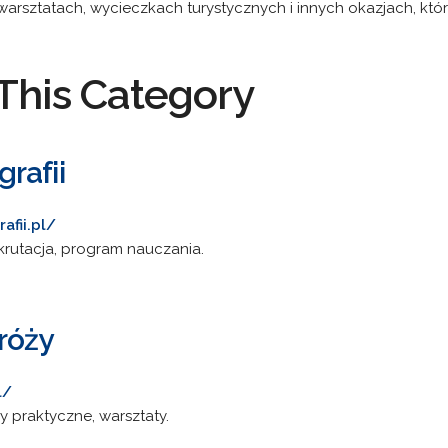
 warsztatach, wycieczkach turystycznych i innych okazjach, kt
This Category
rafii
afii.pl/
krutacja, program nauczania.
róży
l/
 praktyczne, warsztaty.