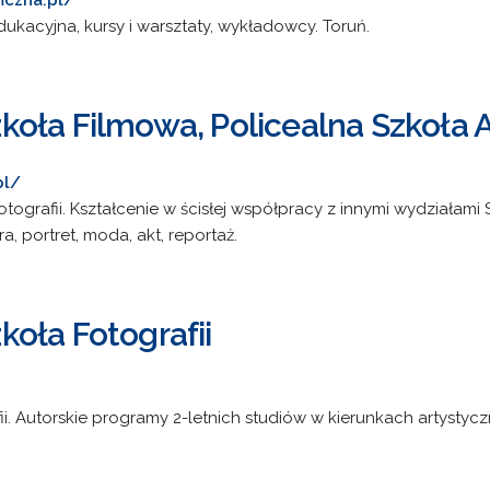
iczna.pl/
dukacyjna, kursy i warsztaty, wykładowcy. Toruń.
oła Filmowa, Policealna Szkoła 
pl/
ografii. Kształcenie w ścisłej współpracy z innymi wydziałami S
a, portret, moda, akt, reportaż.
oła Fotografii
ii. Autorskie programy 2-letnich studiów w kierunkach artysty