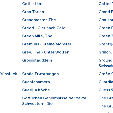
Gott ist tot
Gottes 
Gran Torino
Grand B
Grandmaster, The
Grauzon
Greed - Gier nach Geld
Green 
Green Mile, The
Green 
Gremlins - Kleine Monster
Grenzg
Grey, The - Unter Wölfen
Grinch,
Grossstadtklein
Groundi
Swissai
Frühstück
Große Erwartungen
Große G
Guantanamera
Guardia
Guerilla Köche
Guess 
Göttlichen Geheimnisse der Ya-Ya
The Gr
Schwestern, Die
The Gru