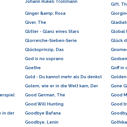
Johann Rukeli Trollmann
Gift, T
Ginger &amp; Rosa
Giorgin
Giver, The
Gladiat
Glitter - Glanz eines Stars
Global 
Glorreiche-Sieben-Serie
Glück d
Glücksprinzip, Das
Gnomeo
God is no soprano
Godse
Goethe
Goff in
Gold - Du kannst mehr als Du denkst
Golden
Golem, wie er in die Welt kam, Der
Gone Gi
erspiel
Good German, The
Good M
Good Will Hunting
Good b
 in der
Goodbye Bafana
Goodby
Goodbye, Lenin
Gothik