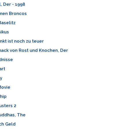
, Der - 1998
men Broncos
aselitz
ikus
kt ist noch zu teuer
ack von Rost und Knochen, Der
dnisse
art
y
Movie
hip
usters 2
uddhas, The
ch Geld