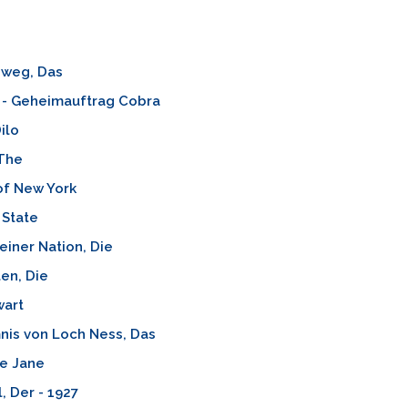
 weg, Das
e - Geheimauftrag Cobra
ilo
The
of New York
 State
einer Nation, Die
en, Die
art
nis von Loch Ness, Das
te Jane
, Der - 1927