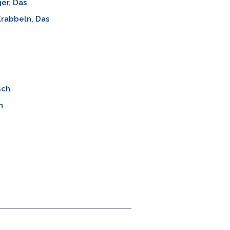
ger, Das
rabbeln, Das
sch
h