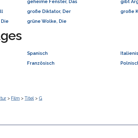
geheime Fenster, Das
gibt Är
ll
große Diktator, Der
große K
 Die
grüne Wolke, Die
ages
Spanisch
Italieni
Französisch
Polnisc
tur
>
Film
>
Titel
>
G