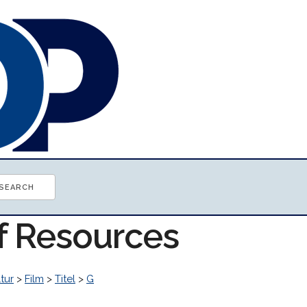
of Resources
tur
>
Film
>
Titel
>
G