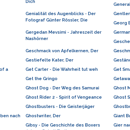
Dich
General
Genialität des Augenblicks - Der
Gentle
Fotograf Günter Rössler, Die
Georg B
Gergedan Mevsimi - Jahreszeit der
German
Nashörner
Geschen
Geschmack von Apfelkernen, Der
Geschm
Gestiefelte Kater, Der
Gestän
of a
Get Carter - Die Wahrheit tut weh
Get Sm
Get the Gringo
Getawa
Ghost Dog - Der Weg des Samurai
Ghost 
Ghost Rider 2 - Spirit of Vengeance
Ghost S
Ghostbusters - Die Geisterjäger
Ghostb
eben nach
Ghostwriter, Der
Giant B
Gibsy - Die Geschichte des Boxers
Gier na