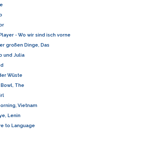
he
o
or
Player - Wo wir sind isch vorne
er großen Dinge, Das
 und Julia
nd
 der Wüste
 Bowl, The
rl
orning, Vietnam
ye, Lenin
e to Language
a