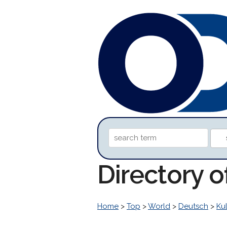
Directory 
Home
>
Top
>
World
>
Deutsch
>
Kul