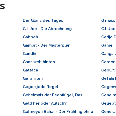
s
Der Glanz des Tages
G muss
G.I. Joe - Die Abrechnung
G.I. Jo
Gabbeh
Gadjo D
Gambit - Der Masterplan
Game, 
Gandhi
Gangs 
Ganz weit hinten
Garden
Gattaca
Geburt 
Gefährten
Gefährt
Gegen jede Regel
Gegenw
Geheimnis der Feenflügel, Das
Geheim
Geld her oder Autsch'n
Gelieb
Gelmeyen Bahar - Der Frühling ohne
General