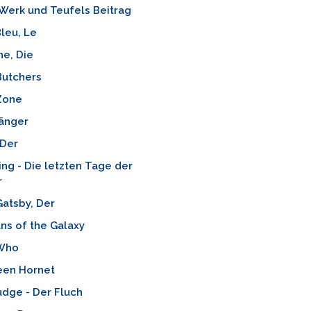
Werk und Teufels Beitrag
leu, Le
e, Die
Butchers
Zone
änger
 Der
ng - Die letzten Tage der
r
atsby, Der
ns of the Galaxy
Who
een Hornet
dge - Der Fluch