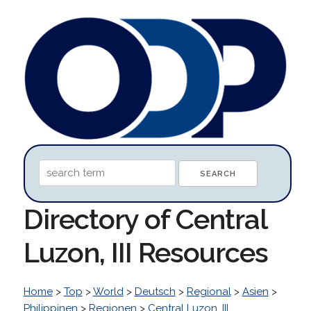
Directory of Central
Luzon, III Resources
Home
>
Top
>
World
>
Deutsch
>
Regional
>
Asien
>
Philippinen
>
Regionen
>
Central Luzon, III