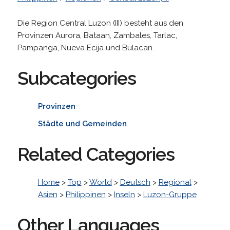
Die Region Central Luzon (III) besteht aus den
Provinzen Aurora, Bataan, Zambales, Tarlac,
Pampanga, Nueva Ecija und Bulacan.
Subcategories
Provinzen
Städte und Gemeinden
Related Categories
Home
>
Top
>
World
>
Deutsch
>
Regional
>
Asien
>
Philippinen
>
Inseln
>
Luzon-Gruppe
Other Languages