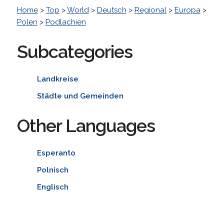
Home
>
Top
>
World
>
Deutsch
>
Regional
>
Europa
>
Polen
>
Podlachien
Subcategories
Landkreise
Städte und Gemeinden
Other Languages
Esperanto
Polnisch
Englisch