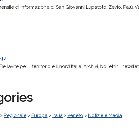
 mensile di informazione di San Giovanni Lupatoto, Zevio, Palù, V
mt/
llavite per il territorio e il nord Italia. Archivi, bollettini, newslet
gories
>
Regionale
>
Europa
>
Italia
>
Veneto
>
Notizie e Media