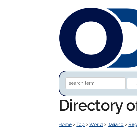
Directory o
Home
>
Top
>
World
>
Italiano
>
Reg