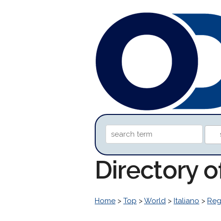
Directory 
Home
>
Top
>
World
>
Italiano
>
Reg