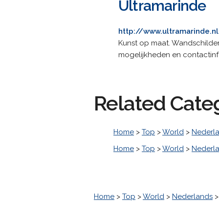
Ultramarinde
http://www.ultramarinde.n
Kunst op maat. Wandschilderin
mogelijkheden en contactinfo
Related Cate
Home
>
Top
>
World
>
Nederl
Home
>
Top
>
World
>
Nederl
Home
>
Top
>
World
>
Nederlands