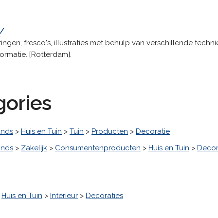
l/
gen, fresco's, illustraties met behulp van verschillende techni
rmatie. [Rotterdam].
gories
ands
>
Huis en Tuin
>
Tuin
>
Producten
>
Decoratie
ands
>
Zakelijk
>
Consumentenproducten
>
Huis en Tuin
>
Decor
>
Huis en Tuin
>
Interieur
>
Decoraties