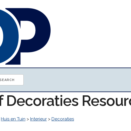
of Decoraties Resou
>
Huis en Tuin
>
Interieur
>
Decoraties