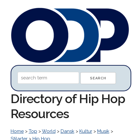
Directory of Hip Hop
Resources
Home
>
Top
>
World
>
Dansk
>
Kultur
>
Musik
>
Stilarter
>
Hip Hop