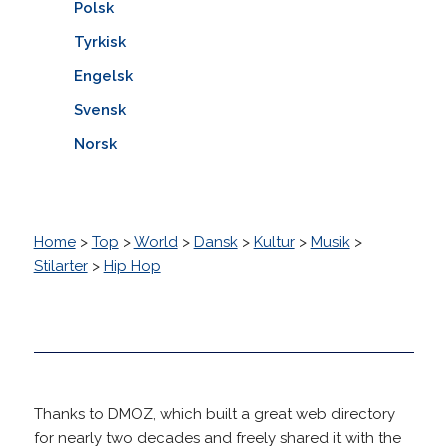
Polsk
Tyrkisk
Engelsk
Svensk
Norsk
Home
>
Top
>
World
>
Dansk
>
Kultur
>
Musik
>
Stilarter
>
Hip Hop
Thanks to DMOZ, which built a great web directory
for nearly two decades and freely shared it with the