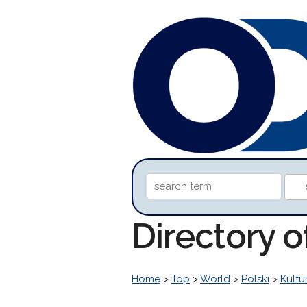
Directory 
Home
>
Top
>
World
>
Polski
>
Kultu