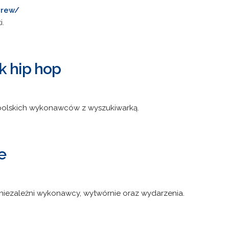
crew/
i.
k hip hop
 polskich wykonawców z wyszukiwarką.
e
, niezależni wykonawcy, wytwórnie oraz wydarzenia.