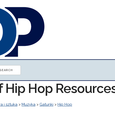
of Hip Hop Resource
ra i sztuka
>
Muzyka
>
Gatunki
>
Hip Hop