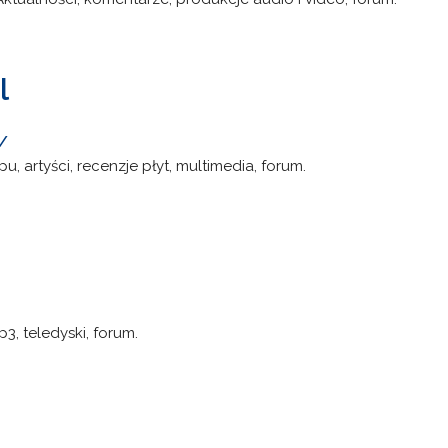
l
/
u, artyści, recenzje płyt, multimedia, forum.
p3, teledyski, forum.