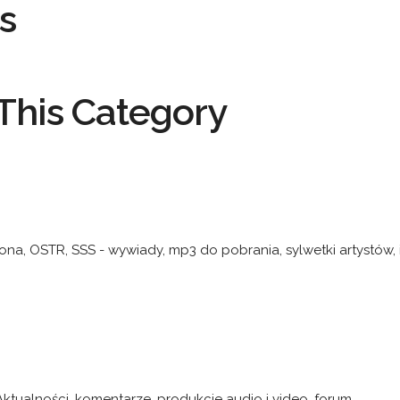
s
This Category
 Łona, OSTR, SSS - wywiady, mp3 do pobrania, sylwetki artystów,
tualności, komentarze, produkcje audio i video, forum.