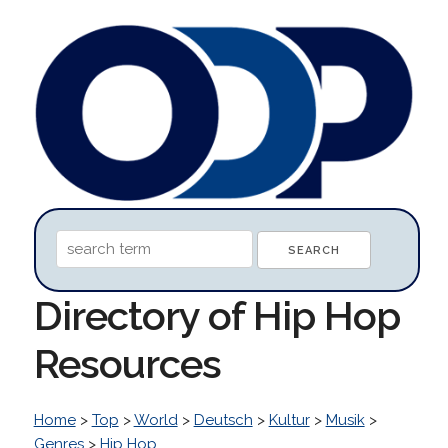
Directory of Hip Hop
Resources
Home
>
Top
>
World
>
Deutsch
>
Kultur
>
Musik
>
Genres
>
Hip Hop