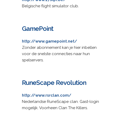
Belgische flight simulator club.
GamePoint
http://www.gamepoint.net/
Zonder abonnement kan je hier inbellen
voor de snelste connecties naar hun
spelservers.
RuneScape Revolution
http://www.rsrclan.com/
Nederlandse RuneScape clan. Gast-login
mogelijk. Voorheen Clan The Killers.