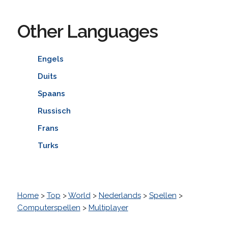
Other Languages
Engels
Duits
Spaans
Russisch
Frans
Turks
Home
>
Top
>
World
>
Nederlands
>
Spellen
>
Computerspellen
>
Multiplayer