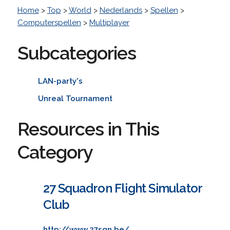
Home
>
Top
>
World
>
Nederlands
>
Spellen
>
Computerspellen
>
Multiplayer
Subcategories
LAN-party's
Unreal Tournament
Resources in This
Category
27 Squadron Flight Simulator
Club
http://www.27sqn.be/